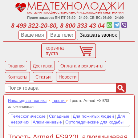
8 499 322-20-80, 8 800 333 43 04
корзина
пуста
Главная
Доставка
Оплата и реквизиты
Контакты
Статьи
Новости
Инвалидная техника
Трости
Трость Armed FS920L
алюминиевая
Телескопические
Складные
Для пожилых людей
Для
|
|
|
незрячих
Алюминиевые
Ортопедические для ходьбы
|
|
Трость Armed FS920L алюминиевая