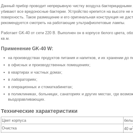
Данный прибор проводит непрерывную чистку воздуха бактерицидными 
убивают все вредоносные бактерии. Устройство крепится на высоте не 
поверхность. Такое размещение и его оригинальная конструкция не даст
рекомендуется смотреть на работающие ультрафиолетовые лампы.
Работает GK-40 от сети 220 В. Выполнен он в корпусе белого цвета, о
кв.м.
Применение GK-40 W:
на производствах продуктов питания и напитков, и их хранении до 
в офисных и производственных помещениях;
в квартирах и частных домах;
в лабораториях;
в операционных и стоматкабинетах;
в поликлиниках, больницах, санаториях и других местах, где возм
выздоравливающих.
Технические характеристики
Цвет корпуса
бел
Очистка
40 м