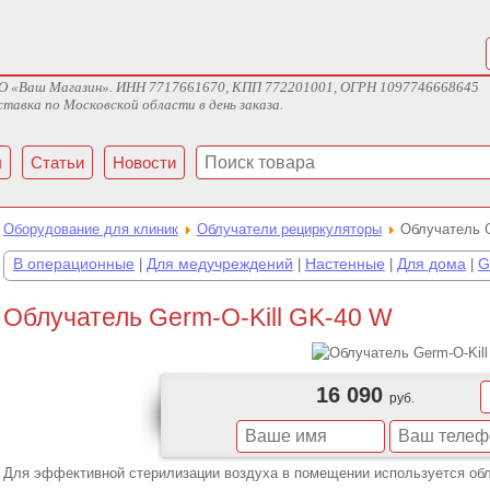
ж ООО «Ваш Магазин». ИНН 7717661670, КПП 772201001, ОГРН 1097746668645
тавка по Московской области в день заказа.
ы
Статьи
Новости
Оборудование для клиник
Облучатели рециркуляторы
Облучатель G
В операционные
Для медучреждений
Настенные
Для дома
G
|
|
|
|
Облучатель Germ-O-Kill GK-40 W
16 090
руб.
Для эффективной стерилизации воздуха в помещении используется обл