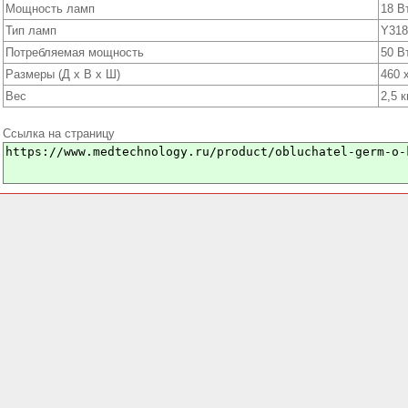
Мощность ламп
18 В
Тип ламп
Y318
Потребляемая мощность
50 В
Размеры (Д х В х Ш)
460 
Вес
2,5 к
Ссылка на страницу