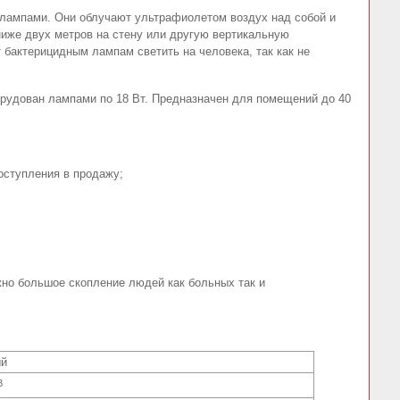
лампами. Они облучают ультрафиолетом воздух над собой и
ниже двух метров на стену или другую вертикальную
 бактерицидным лампам светить на человека, так как не
борудован лампами по 18 Вт. Предназначен для помещений до 40
поступления в продажу;
ожно большое скопление людей как больных так и
ый
3