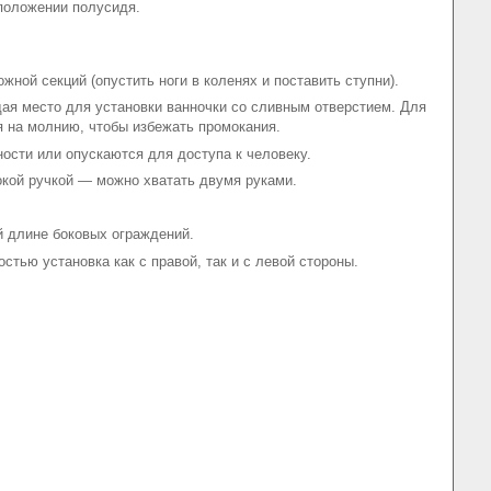
 положении полусидя.
жной секций (опустить ноги в коленях и поставить ступни).
дая место для установки ванночки со сливным отверстием. Для
я на молнию, чтобы избежать промокания.
сти или опускаются для доступа к человеку.
окой ручкой — можно хватать двумя руками.
й длине боковых ограждений.
стью установка как с правой, так и с левой стороны.