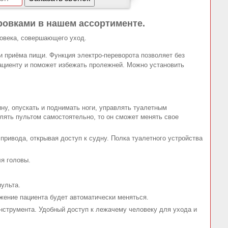
ровками в нашем ассортименте.
ловека, совершающего уход.
и приёма пищи. Функция электро-переворота позволяет без
ациенту и поможет избежать пролежней. Можно установить
ну, опускать и поднимать ноги, управлять туалетным
лять пультом самостоятельно, то он сможет менять свое
привода, открывая доступ к судну. Полка туалетного устройства
я головы.
пульта.
жение пациента будет автоматически меняться.
нструмента. Удобный доступ к лежачему человеку для ухода и