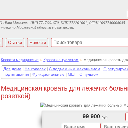
ж ООО «Ваш Магазин». ИНН 7717661670, КПП 772201001, ОГРН 1097746668645
тавка по Московской области в день заказа.
ы
Статьи
Новости
Кровати медицинские
Кровати с
туалетом
Медицинская кровать дл
Для дома
На колесах
С подъемным механизмом
С регулируе
|
|
|
подтягивания
Функциональные
MET
С пультом
|
|
|
Медицинская кровать для лежачих боль
розеткой)
99 900
руб.