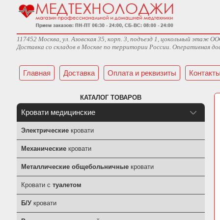
117452 Москва, ул. Азовская 35, корп. 3, подъезд 1, цокольный эта
Доставка со складов в Москве по территории России. Оперативная дос
Главная
Доставка
Оплата и реквизиты
Контакт
КАТАЛОГ ТОВАРОВ
Кровати медицинские
Электрические
кровати
Механические
кровати
Металлические общебольничные
кровати
Кровати с
туалетом
Б/У
кровати