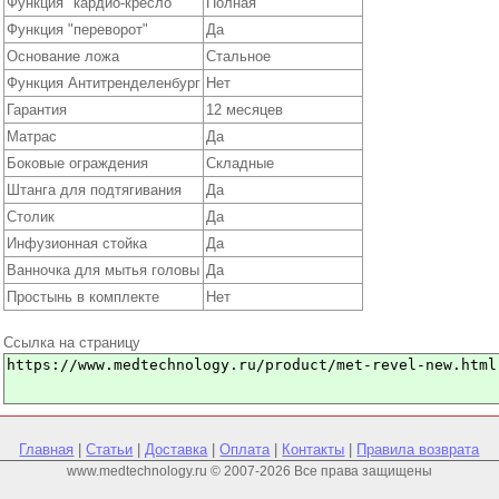
Функция "кардио-кресло"
Полная
Функция "переворот"
Да
Основание ложа
Стальное
Функция Антитренделенбург
Нет
Гарантия
12 месяцев
Матрас
Да
Боковые ограждения
Складные
Штанга для подтягивания
Да
Столик
Да
Инфузионная стойка
Да
Ванночка для мытья головы
Да
Простынь в комплекте
Нет
Ссылка на страницу
Главная
|
Статьи
|
Доставка
|
Оплата
|
Контакты
|
Правила возврата
www.medtechnology.ru © 2007-2026 Все права защищены