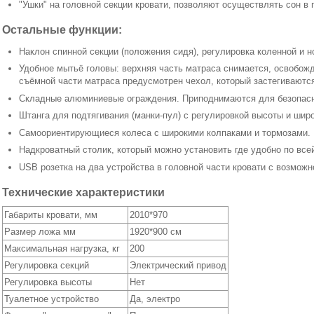
"Ушки" на головной секции кровати, позволяют осуществлять сон в
Остальные функции:
Наклон спинной секции (положения сидя), регулировка коленной и но
Удобное мытьё головы: верхняя часть матраса снимается, освобож
съёмной части матраса предусмотрен чехол, который застегиваютс
Складные алюминиевые ограждения. Приподнимаются для безопасно
Штанга для подтягивания (манки-пул) с регулировкой высоты и шир
Самоориентирующиеся колеса с широкими колпаками и тормозами.
Надкроватный столик, который можно установить где удобно по все
USB розетка на два устройства в головной части кровати с возможно
Технические характеристики
Габариты кровати, мм
2010*970
Размер ложа мм
1920*900 см
Максимальная нагрузка, кг
200
Регулировка секций
Электрический привод
Регулировка высоты
Нет
Туалетное устройство
Да, электро