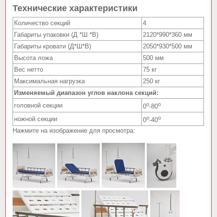
Технические характеристики
Количество секций
4
Габариты упаковки (Д *Ш *В)
2120*990*360 мм
Габариты кровати (Д*Ш*В)
2050*930*500 мм
Высота ложа
500 мм
Вес нетто
75 кг
Максимальная нагрузка
250 кг
Изменяемый диапазон углов наклона секций:
o
o
головной секции
0
-80
o
o
ножной секции
0
-40
Нажмите на изображение для просмотра: