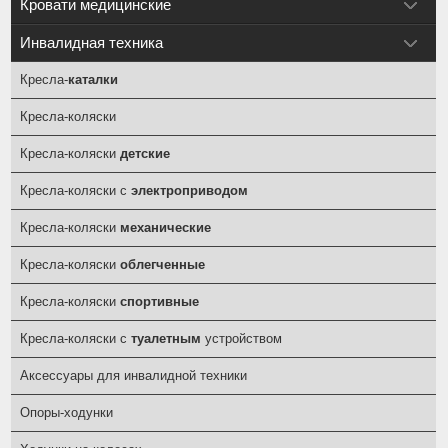
Кровати медицинские
Инвалидная техника
Кресла-
каталки
Кресла-коляски
Кресла-коляски
детские
Кресла-коляски с
электроприводом
Кресла-коляски
механические
Кресла-коляски
облегченные
Кресла-коляски
спортивные
Кресла-коляски с
туалетным
устройством
Аксессуары для инвалидной техники
Опоры-ходунки