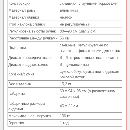
Конструкция
складная, с ручными тормозами
Материал рамы
алюминий
Материал обивки
нейлон
Угол наклона спинки
не регулируемый
Регулировка высоты ручек
88—98 см (шаг 2 см)
Расстояние между ручками
56 см
съемные, регулируемые по
Подножки
высоте, с фиксаторами для пяток
Диаметр передних колес
8", быстросъемные, цельнолитые
Диаметр задних колес
8", цельнолитые
сумка сбоку, сумка под сиденьем,
Корзина/сумка
боковой лоток
Вес изделия
15,2 кг
69 х 94 х 98 см (в разложенном
Габариты
состоянии)
Габаритные размеры
45 х 22 см
сиденья
Максимальная нагрузка
136 кг
Гарантия
1 год