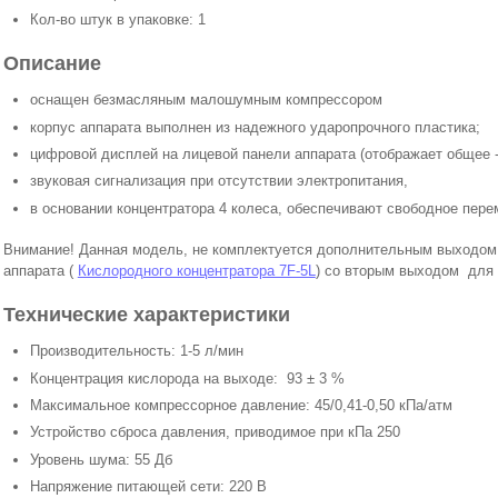
Кол-во штук в упаковке: 1
Описание
оснащен безмасляным малошумным компрессором
корпус аппарата выполнен из надежного ударопрочного пластика;
цифровой дисплей на лицевой панели аппарата (отображает общее 
звуковая сигнализация при отсутствии электропитания,
в основании концентратора 4 колеса, обеспечивают свободное пер
Внимание! Данная модель, не комплектуется дополнительным выходом д
аппарата (
Кислородного концентратора 7F-5L
) со вторым выходом для 
Технические характеристики
Производительность: 1-5 л/мин
Концентрация кислорода на выходе: 93 ± 3 %
Максимальное компрессорное давление: 45/0,41-0,50 кПа/атм
Устройство сброса давления, приводимое при кПа 250
Уровень шума: 55 Дб
Напряжение питающей сети: 220 В