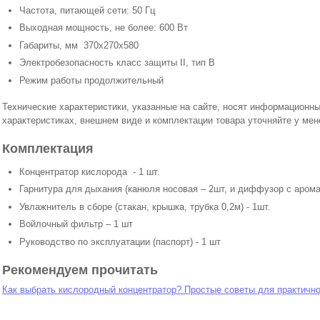
Частота, питающей сети: 50 Гц
Выходная мощность, не более: 600 Вт
Габариты, мм 370х270х580
Электробезопасность класс защиты II, тип В
Режим работы продолжительный
Технические характеристики, указанные на сайте, носят информационн
характеристиках, внешнем виде и комплектации товара уточняйте у ме
Комплектация
Концентратор кислорода - 1 шт.
Гарнитура для дыхания (канюля носовая – 2шт, и диффузор с арома
Увлажнитель в сборе (стакан, крышка, трубка 0,2м) - 1шт.
Войлочный фильтр – 1 шт
Руководство по эксплуатации (паспорт) - 1 шт
Рекомендуем прочитать
Как выбрать кислородный концентратор? Простые советы для практично