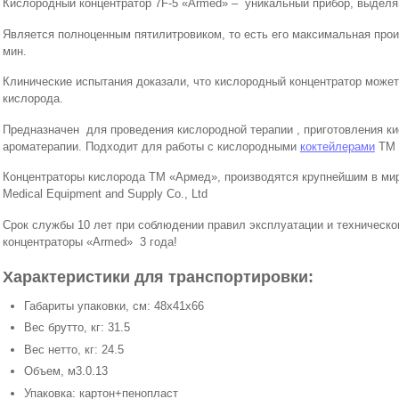
Кислородный концентратор 7F-5 «Armed» – уникальный прибор, выделя
Является полноценным пятилитровиком, то есть его максимальная прои
мин.
Клинические испытания доказали, что кислородный концентратор может 
кислорода.
Предназначен для проведения кислородной терапии , приготовления к
ароматерапии. Подходит для работы с кислородными
коктейлерами
ТМ 
Концентраторы кислорода ТМ «Армед», производятся крупнейшим в мир
Medical Equipment and Supply Co., Ltd
Срок службы 10 лет при соблюдении правил эксплуатации и техничес
концентраторы «Armed» 3 года!
Характеристики для транспортировки:
Габариты упаковки, см: 48х41х66
Вес брутто, кг: 31.5
Вес нетто, кг: 24.5
Объем, м3.0.13
Упаковка: картон+пенопласт