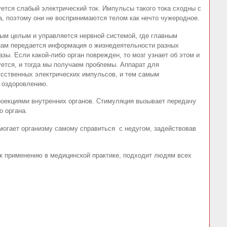
уется слабый электрический ток. Импульсы такого тока сходны с
, поэтому они не воспринимаются телом как нечто чужеродное.
ным целым и управляется нервной системой, где главным
кнам передается информация о жизнедеятельности разных
зы. Если какой-либо орган поврежден, то мозг узнает об этом и
уется, и тогда мы получаем проблемы. Аппарат для
сственных электрических импульсов, и тем самым
 оздоровлению.
роекциями внутренних органов. Стимуляция вызывает передачу
о органа.
могает организму самому справиться с недугом, задействовав
к применению в медицинской практике, подходит людям всех