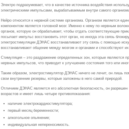
Электро подразумевает, что в качестве источника воздействия использ
электрическими импульсами, вырабатываемым внутри самого организма
Нейро относится к нервной системе организма. Организм является еди
компонентом является головной мозг. Именно к нему по нервным воло
органов, которую он обрабатывает, чтобы отдать соответствующие прика
посылает импульс восстановить этот орган, но иногда эта связь блокир
электростимуляции ДЭНАС восстанавливают эту связь с помощью иску
восстанавливают общение между мозгом и органами и способствуют их
Стимуляция – это раздражение определенных зон, которые являются п
нервных импульсов, что приводит к улучшению состояния того или иног
Таким образом, электростимулятор ДЭНАС ничего не лечит, он лишь по
свои внутренние резервы, которые заложены в него самой природой.
Отличием ДЭНАС является его абсолютная безопасность, он разрешен 
возрастов и имеет лишь четыре противопоказания:
наличие электрокардиостимулятора;
первый месяц беременности;
алкогольное опьянение;
индивидуальная непереносимость.