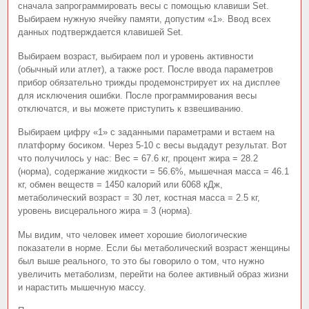
сначала запрограммировать весы с помощью клавиши Set.
Выбираем нужную ячейку памяти, допустим «1». Ввод всех
данных подтверждается клавишей Set.
Выбираем возраст, выбираем пол и уровень активности
(обычный или атлет), а также рост. После ввода параметров
прибор обязательно трижды продемонстрирует их на дисплее
для исключения ошибки. После программирования весы
отключатся, и вы можете приступить к взвешиванию.
Выбираем цифру «1» с заданными параметрами и встаем на
платформу босиком. Через 5-10 с весы выдадут результат. Вот
что получилось у нас: Вес = 67.6 кг, процент жира = 28.2
(норма), содержание жидкости = 56.6%, мышечная масса = 46.1
кг, обмен веществ = 1450 калорий или 6068 кДж,
метаболический возраст = 30 лет, костная масса = 2.5 кг,
уровень висцерального жира = 3 (норма).
Мы видим, что человек имеет хорошие биологические
показатели в норме. Если бы метаболический возраст женщины
был выше реального, то это бы говорило о том, что нужно
увеличить метаболизм, перейти на более активный образ жизни
и нарастить мышечную массу.