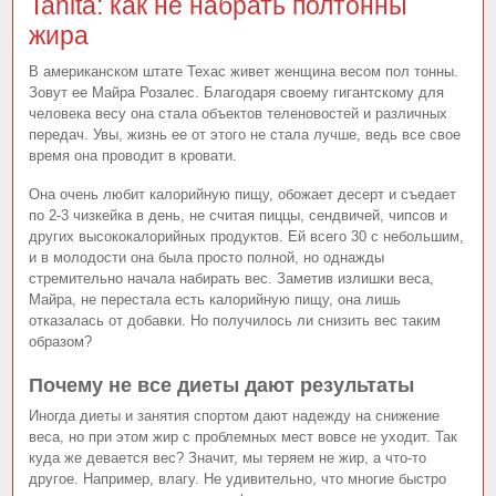
Tanita: как не набрать полтонны
жира
В американском штате Техас живет женщина весом пол тонны.
Зовут ее Майра Розалес. Благодаря своему гигантскому для
человека весу она стала объектов теленовостей и различных
передач. Увы, жизнь ее от этого не стала лучше, ведь все свое
время она проводит в кровати.
Она очень любит калорийную пищу, обожает десерт и съедает
по 2-3 чизкейка в день, не считая пиццы, сендвичей, чипсов и
других высококалорийных продуктов. Ей всего 30 с небольшим,
и в молодости она была просто полной, но однажды
стремительно начала набирать вес. Заметив излишки веса,
Майра, не перестала есть калорийную пищу, она лишь
отказалась от добавки. Но получилось ли снизить вес таким
образом?
Почему не все диеты дают результаты
Иногда диеты и занятия спортом дают надежду на снижение
веса, но при этом жир с проблемных мест вовсе не уходит. Так
куда же девается вес? Значит, мы теряем не жир, а что-то
другое. Например, влагу. Не удивительно, что многие быстро