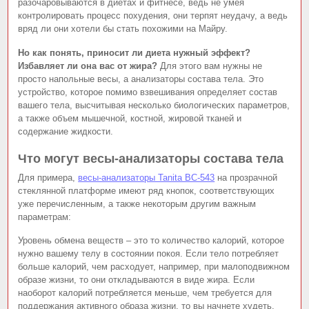
разочаровываются в диетах и фитнесе, ведь не умея
контролировать процесс похудения, они терпят неудачу, а ведь
вряд ли они хотели бы стать похожими на Майру.
Но как понять, приносит ли диета нужный эффект?
Избавляет ли она вас от жира?
Для этого вам нужны не
просто напольные весы, а анализаторы состава тела. Это
устройство, которое помимо взвешивания определяет состав
вашего тела, высчитывая несколько биологических параметров,
а также объем мышечной, костной, жировой тканей и
содержание жидкости.
Что могут весы-анализаторы состава тела
Для примера,
весы-анализаторы Tanita BC-543
на прозрачной
стеклянной платформе имеют ряд кнопок, соответствующих
уже перечисленным, а также некоторым другим важным
параметрам:
Уровень обмена веществ – это то количество калорий, которое
нужно вашему телу в состоянии покоя. Если тело потребляет
больше калорий, чем расходует, например, при малоподвижном
образе жизни, то они откладываются в виде жира. Если
наоборот калорий потребляется меньше, чем требуется для
поддержания активного образа жизни, то вы начнете худеть.