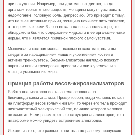
при похудении. Например, при длительных диетах, когда
организм теряет много веществ, женщины могут чувствовать
недомогание, головную боль, депрессию. Это приводит к тому,
что не зная истинных причин, женщина начинает пить таблетки,
в то время как если бы она встала на весы-анализаторы, то
обнаружила бы, что содержание жидкости в ее организме ниже
нормы, что и является причиной плохого самочувствия.
Мышечная и костная масса – важные показатели, если вы
следите за наращиванием мышц и укреплением костей и
активно тренируетесь. Весы-анализаторы наглядно покажут,
впрок ли пошли тренировки, привели ли они к увеличению
мышц и уменьшению жира.
Принцип работы весов-жироанализаторов
Работа анализаторов состава тела основана на
биоимпедансном анализе. Проще говоря, когда человек встает
на платформу весов голыми ногами, то через его тела проходит
низкочастотный электрический ток, влияние которого человек
не заметит. Если рассмотреть конструкцию анализаторов, то в
платформе можно увидеть встроенные электроды.
Исходя из того, что разные ткани тела по-разному пропускают