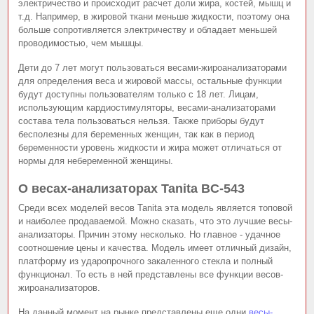
электричество и происходит расчет доли жира, костей, мышц и
т.д. Например, в жировой ткани меньше жидкости, поэтому она
больше сопротивляется электричеству и обладает меньшей
проводимостью, чем мышцы.
Дети до 7 лет могут пользоваться весами-жироанализаторами
для определения веса и жировой массы, остальные функции
будут доступны пользователям только с 18 лет. Лицам,
использующим кардиостимуляторы, весами-анализаторами
состава тела пользоваться нельзя. Также приборы будут
бесполезны для беременных женщин, так как в период
беременности уровень жидкости и жира может отличаться от
нормы для небеременной женщины.
О весах-анализаторах Tanita BC-543
Среди всех моделей весов Tanita эта модель является топовой
и наиболее продаваемой. Можно сказать, что это лучшие весы-
анализаторы. Причин этому несколько. Но главное - удачное
соотношение цены и качества. Модель имеет отличный дизайн,
платформу из ударопрочного закаленного стекла и полный
функционал. То есть в ней представлены все функции весов-
жироанализаторов.
На данный момент на рынке представлены еще одни
весы-