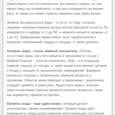
Ориентируясь на эти показатели, вы можете следить за тем,
какую пищу вы потребляете, и как она сказывается на вашем
весе. А также это может помочь изменить ваш образ жизни.
Уровень висцерального жира – то есть тот жир, который
окружает жизненно важные органы внутри брюшной полости. Он
измеряется в цифрах от 1 до 59, и нормой считается уровень от
1 до 12. Превышение нормы может быть предпосылкой к
развитию заболеваний сердца и сосудов, а также диабета.
Уровень жира – очень важный показатель.
Полное
отсутствие жира, как и его избыток в организме в случае с
Майрой Розалес – плохой показатель. Жир – это кладовая
энергии, защита от холода, а также защита внутренних органов
и плода у женщин от механических повреждений. Жировые
молекулы связаны с правильным обменом веществ в
организме. Избыток жира приводит к проблемам с давлением,
сердцей, диабету и даже раку. Недостаток жира у женщин
приостанавливает важные физиологические процессы, такие
как выработку гормона эстрогена.
Уровень воды - еще один нюанс
, который делает
анализаторы такими незаменимыми. Уровень воды дает
возможность предсказать причины неоптимальных состояний